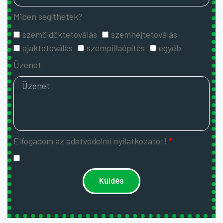
Miben segíthetek?
szemöldöktetoválás
szemhéjtetoválás
ajaktetoválás
szempillaépítés
egyéb
Üzenet
Elfogadom az adatvédelmi nyilatkozatot!
Küldés