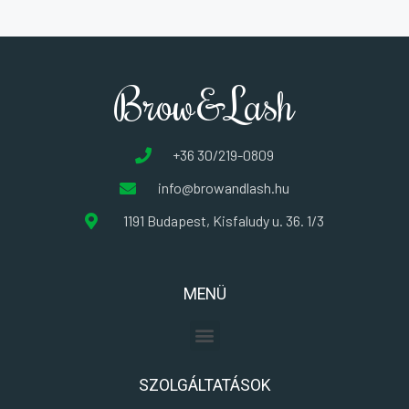
Brow&Lash
+36 30/219-0809
info@browandlash.hu
1191 Budapest, Kisfaludy u. 36. 1/3
MENÜ
SZOLGÁLTATÁSOK