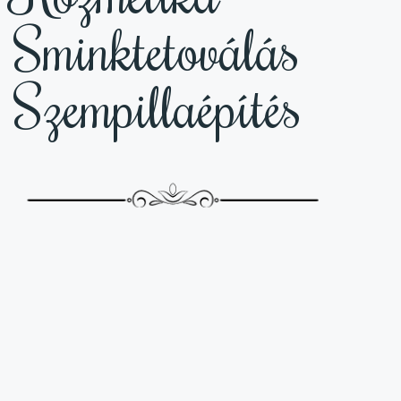
Sminktetoválás
Szempillaépítés