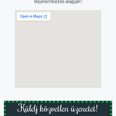
Bejelentkezés alapján!
Küldj közvetlen üzenetet!